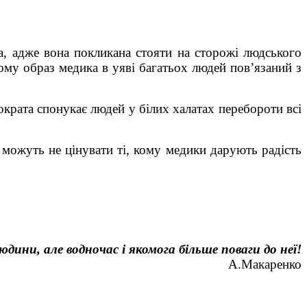
, адже вона покликана стояти на сторожі людського
му образ медика в уяві багатьох людей пов’язаний з
ократа спонукає людей у білих халатах перебороти всі
е можуть не цінувати ті, кому медики дарують радість
дини, але водночас і якомога більше поваги до неї!
А.Макаренко