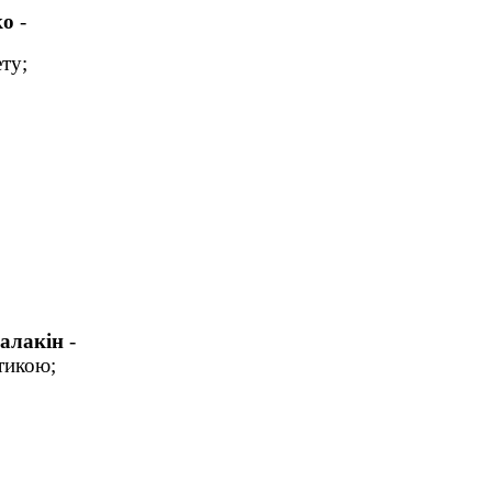
ко
-
ту;
алакін
-
тикою;