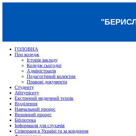
"БЕРИС
ГОЛОВНА
Про коледж
Історія закладу
Коледж сьогодні
Адміністрація
Педагогічний колектив
Правові документи
Студенту
Абітурієнту
Екстрений медичний технік
Відділення
Навчальний процес
Виховний процес
Бібліотека
Інформація для слухачів
Співпраця в Україні та за кордоном