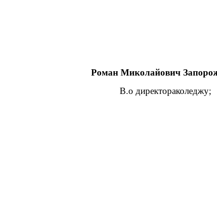
Роман Миколайович Запорож
В.о директораколеджу;