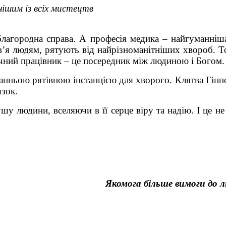
ішим із всіх мистецтв
лагородна справа. А професія медика – найгуманніша
’я людям, рятують від найрізноманітніших хвороб. То
чний працівник – це посередник між людиною і Богом.
станньою рятівною інстанцією для хворого. Клятва Гіпп
язок.
шу людини, вселяючи в її серце віру та надію. І це н
Якомога більше вимоги до лю