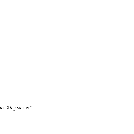
к
-
ава. Фармація"