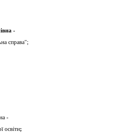
вна -
а справа";
на
-
ї освіти
;