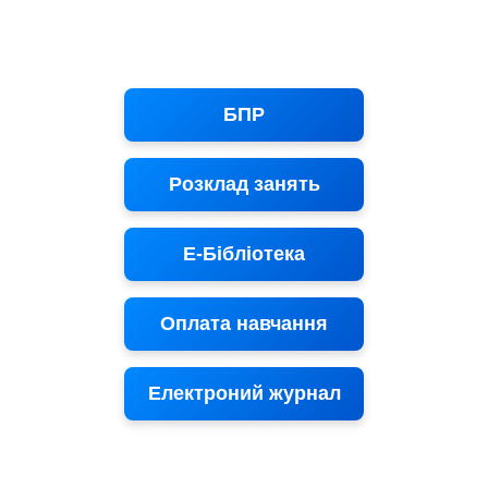
БПР
Розклад занять
Е-Бібліотека
Оплата навчання
Електроний журнал