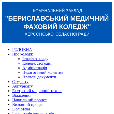
КОМУНАЛЬНИЙ ЗАКЛАД
"БЕРИСЛАВСЬКИЙ МЕДИЧНИЙ
ФАХОВИЙ КОЛЕДЖ"
ХЕРСОНСЬКОЇ ОБЛАСНОЇ РАДИ
ГОЛОВНА
Про коледж
Історія закладу
Коледж сьогодні
Адміністрація
Педагогічний колектив
Правові документи
Студенту
Абітурієнту
Екстрений медичний технік
Відділення
Навчальний процес
Виховний процес
Бібліотека
Інформація для слухачів