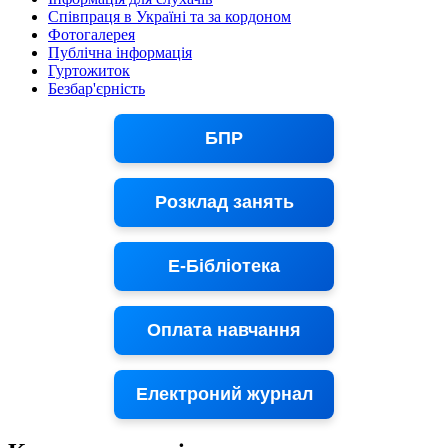
Співпраця в Україні та за кордоном
Фотогалерея
Публічна інформація
Гуртожиток
Безбар'єрність
БПР
Розклад занять
Е-Бібліотека
Оплата навчання
Електроний журнал