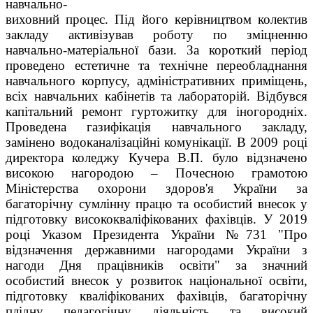
навчально-
виховний процес. Під його керівництвом колектив
закладу активізував роботу по зміцненню
навчально-матеріальної бази. За короткий період
проведено естетичне та технічне переобладнання
навчального корпусу, адміністративних приміщень,
всіх навчальних кабінетів та лабораторій. Відбувся
капітальний ремонт гуртожитку для іногородніх.
Проведена газифікація навчального закладу,
замінено водоканалізаційні комунікації. В 2009 році
директора коледжу Кучера В.П. було відзначено
високою нагородою – Почесною грамотою
Міністерства охорони здоров'я України за
багаторічну сумлінну працю та особистий внесок у
підготовку висококваліфікованих фахівців. У 2019
році Указом Президента України №731 "Про
відзначення державними нагородами України з
нагоди Дня працівників освіти" за значний
особистий внесок у розвиток національної освіти,
підготовку кваліфікованих фахівців, багаторічну
плідну педагогічну діяльність та високий