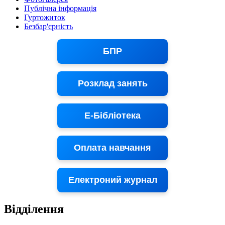
Публічна інформація
Гуртожиток
Безбар'єрність
БПР
Розклад занять
Е-Бібліотека
Оплата навчання
Електроний журнал
Відділення