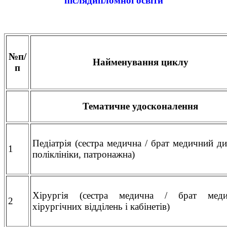
післядипломної освіти
№п/
Найменування циклу
п
Тематичне удосконалення
Педіатрія (сестра медична / брат медичний ди
1
поліклініки, патронажна)
Хірургія (сестра медична / брат меди
2
хірургічних відділень і кабінетів)