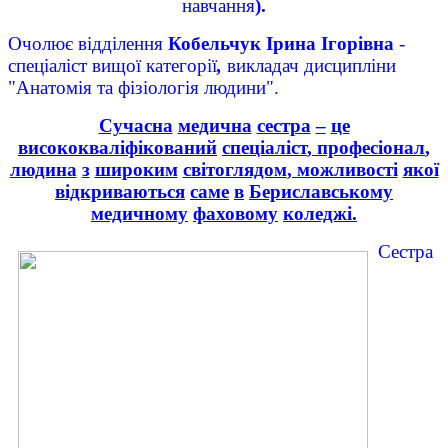
навчання
).
Очолює відділення
Кобельчук Ірина Ігорівна
-
спеціаліст вищої категорії
,
викладач дисципліни
"Анатомія та фізіологія людини".
Сучасна
медична
сестра
–
це
висококваліфікований
спеціаліст
,
професіонал
,
людина
з
широким
світоглядом
,
можливості
якої
відкриваються
саме
в
Бериславському
медичному
фаховому
коледжі
.
Сестра