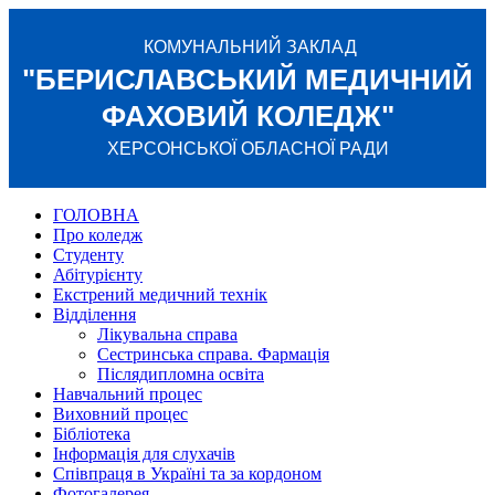
КОМУНАЛЬНИЙ ЗАКЛАД
"БЕРИСЛАВСЬКИЙ МЕДИЧНИЙ
ФАХОВИЙ КОЛЕДЖ"
ХЕРСОНСЬКОЇ ОБЛАСНОЇ РАДИ
ГОЛОВНА
Про коледж
Студенту
Абітурієнту
Екстрений медичний технік
Відділення
Лікувальна справа
Сестринська справа. Фармація
Післядипломна освіта
Навчальний процес
Виховний процес
Бібліотека
Інформація для слухачів
Співпраця в Україні та за кордоном
Фотогалерея