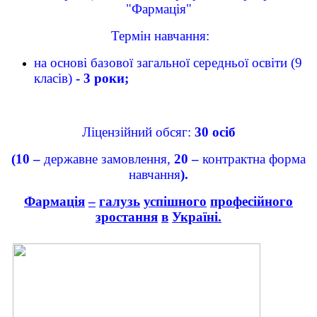
"Фармація"
Термін навчання:
на основі базової загальної середньої освіти (9
класів)
- 3 роки;
Ліцензійний обсяг:
30 осіб
(10 –
державне замовлення,
20 –
контрактна форма
навчання
).
Фармація
–
галузь
успішного
професійного
зростання
в
Україні
.