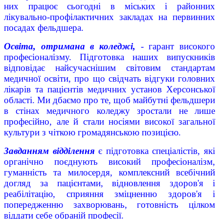
них працює сьогодні в міських і районних
лікувально-профілактичних закладах на первинних
посадах фельдшера.
Освіта, отримана в коледжі,
- гарант високого
професіоналізму. Підготовка наших випускників
відповідає найсучаснішим світовим стандартам
медичної освіти, про що свідчать відгуки головних
лікарів та пацієнтів медичних установ Херсонської
області. Ми дбаємо про те, щоб майбутні фельдшери
в стінах медичного коледжу зростали не лише
професійно, але й стали носіями високої загальної
культури з чіткою громадянською позицією.
Завданням відділення
є підготовка спеціалістів, які
органічно поєднують високий професіоналізм,
гуманність та милосердя, комплексний всебічний
догляд за пацієнтами, відновлення здоров'я і
реабілітацію, сприяння зміцненню здоров'я і
попередженню захворювань, готовність цілком
віддати себе обраній професії.