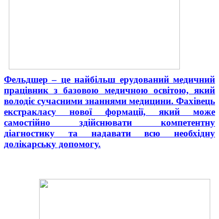
Фельдшер – це найбільш ерудований медичний
працівник з базовою медичною освітою, який
володіє сучасними знаннями медицини. Фахівець
екстракласу нової формації, який може
самостійно здійснювати компетентну
діагностику та надавати всю необхідну
долікарську допомогу
.