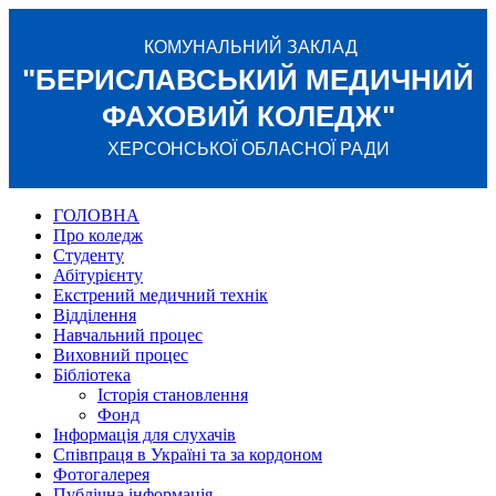
КОМУНАЛЬНИЙ ЗАКЛАД
"БЕРИСЛАВСЬКИЙ МЕДИЧНИЙ
ФАХОВИЙ КОЛЕДЖ"
ХЕРСОНСЬКОЇ ОБЛАСНОЇ РАДИ
ГОЛОВНА
Про коледж
Студенту
Абітурієнту
Екстрений медичний технік
Відділення
Навчальний процес
Виховний процес
Бібліотека
Історія становлення
Фонд
Інформація для слухачів
Співпраця в Україні та за кордоном
Фотогалерея
Публічна інформація