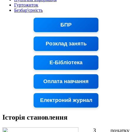
Гуртожиток
Безбар'єрність
БПР
Розклад занять
Е-Бібліотека
Оплата навчання
Електроний журнал
Історія становлення
З початку