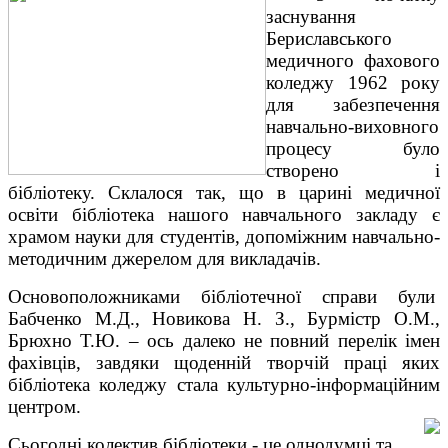
заснування
Бериславського
медичного фахового
коледжу 1962 року
для забезпечення
навчально-виховного
процесу було
створено і
бібліотеку. Склалося так, що в царині медичної
освіти бібліотека нашого навчального закладу є
храмом науки для студентів, допоміжним навчально-
методичним джерелом для викладачів.
Основоположниками бібліотечної справи були
Бабченко М.Д., Новикова Н. З., Бурмістр О.М.,
Брюхно Т.Ю. – ось далеко не повний перелік імен
фахівців, завдяки щоденній творчій праці яких
бібліотека коледжу стала культурно-інформаційним
центром.
Сьогодні колектив бібліотеки - це однодумці та