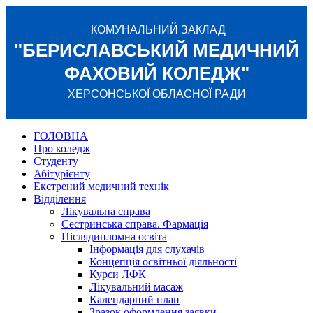
КОМУНАЛЬНИЙ ЗАКЛАД
"БЕРИСЛАВСЬКИЙ МЕДИЧНИЙ
ФАХОВИЙ КОЛЕДЖ"
ХЕРСОНСЬКОЇ ОБЛАСНОЇ РАДИ
ГОЛОВНА
Про коледж
Студенту
Абітурієнту
Екстрений медичний технік
Відділення
Лікувальна справа
Сестринська справа. Фармація
Післядипломна освіта
Інформація для слухачів
Концепція освітньої діяльності
Курси ЛФК
Лікувальний масаж
Календарний план
Зразок оформлення заявки